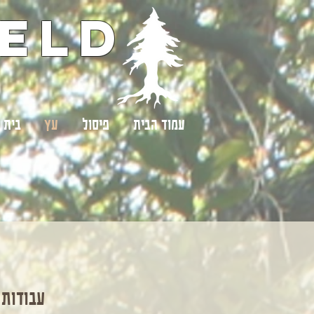
eld
עמוד הבית
פיסול
עץ
בית 
​עבודות