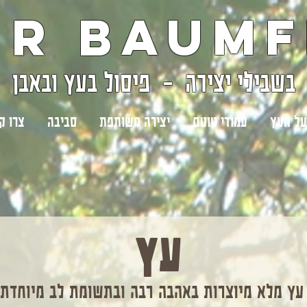
ir Baumf
בשבילי יצירה - פיסול בעץ ובאבן
על העץ
עמודי טוטם
יצירה משותפת
סביבה
צרו ק
עץ
 עץ מלא מיוצרות באהבה רבה ובתשומת לב מיוחדת 