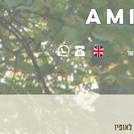
Am
שר
לאופיו