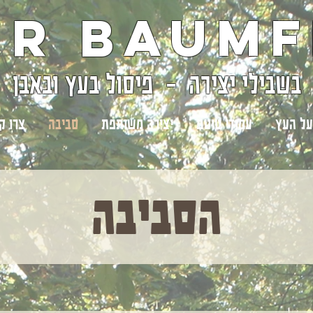
ir Baumf
בשבילי יצירה - פיסול בעץ ובאבן
על העץ
עמודי טוטם
יצירה משותפת
סביבה
צרו ק
הסביבה