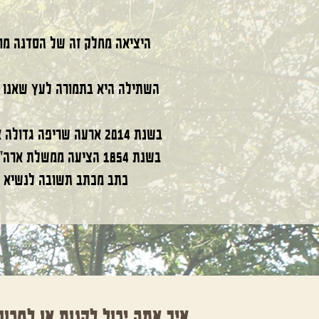
היציאה מחלק זה של הסדנה מוב
השתילה היא בתמורה לעץ שאנו 
בשנת 2014 ארעה שריפה גדולה אשר כילתה את כל הגן הבוטני והיום לשמחתנו כל העצים הארץ ישראלים שוקמו ואף נותנים פרי.
בשנת 1854 הציעה ממשלת ארה”ב לקנות 2 מילון אקר של אדמת הילידים האמריקאים בצפון מערב היבשת. צ’יף סיאטלס (סיאטל)
כתב מכתב תשובה לנשיא פר
איך אתה יכול לקנות או למכו