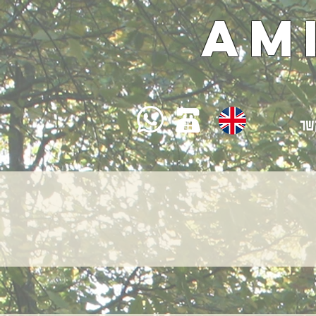
Am
שר