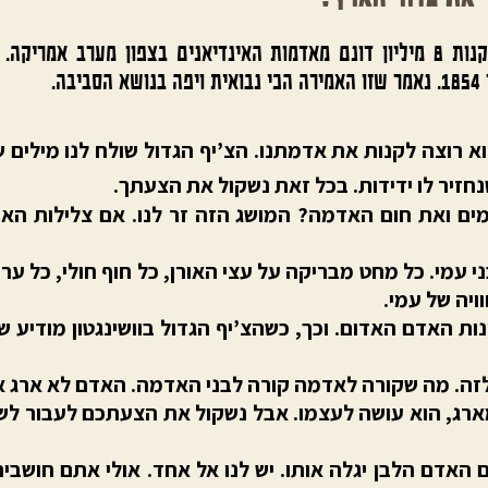
בשנת 1854 הציעה ממשלת ארה”ב לקנות 8 מיליון דונם מאדמות האינדיאנים בצפו
ה.
א רוצה לקנות את אדמתנו. הצ’יף הגדול שולח לנו מילים של
שנחזיר לו ידידות. בכל זאת נשקול את הצעתך.
ים ואת חום האדמה? המושג הזה זר לנו. אם צלילות האוויר
עמי. כל מחט מבריקה על עצי האורן, כל חוף חולי, כל ער
ויה של עמי.
ות האדם האדום. וכך, כשהצ’יף הגדול בוושינגטון מודיע 
 לזה. מה שקורה לאדמה קורה לבני האדמה. האדם לא ארג א
ארג, הוא עושה לעצמו. אבל נשקול את הצעתכם לעבור לש
 וגם האדם הלבן יגלה אותו. יש לנו אל אחד. אולי אתם חושב