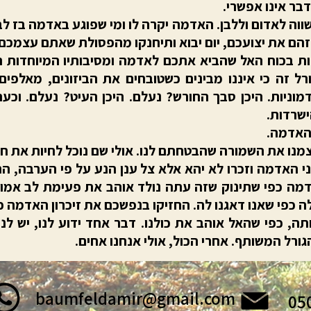
בר אינו אפשרי.
ווה לאדום וללבן. האדמה יקרה לו ומי שפוגע באדמה בז לב
זהם את יצועכם, יום יבוא ותיחנקו מהפסולת שאתם עצמכם
הות בכוח האל שהביא אתכם לאדמה ומסיבותיו המיוחדות
רל זה כי איננו מבינים כשטובחים את הביזונים, מאלפי
ניות. היכן סבך החורש? נעלם. היכן העיט? נעלם. וכעת
ישרדות.
האדמה.
צמנו את השמורה שהבטחתם לנו. אולי שם נוכל לחיות את חיי
 האדמה וזכרו לא יהא אלא צל ענן הנע על פי הערבה, החופ
דמה כפי שתינוק שזה עתה נולד אוהב את פעימת לב אמו.
לה כפי שאנו דאגנו לה. החזיקו בנפשכם את זיכרון האדמה
תה, כפי שהאל אוהב את כולנו. דבר אחד ידוע לנו, יש לנ
ורל המשותף. אחרי הכול, אולי אנחנו אחים.
baumfeldamir@gmail.com
05