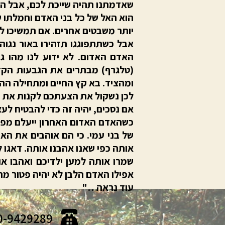
שאדמתנו תהיה שייכת לכם, אבל הד
​הוא האל של כל בני האדם וחמלתו ש
יותר משבטים אחרים. אם תמשיכו ל
​אבל כשתתפוגגו תזהירו באור נגו
האדם האדום. לא ידוע לנו מהו גו
(טלגרף) מבתרים את הגבעות הקדמו
ומהציד. בא קץ החיים ומתחילה הה
​לכן נשקול את הצעתכם לקנות את 
​אם נסכים, יהיה זה כדי להבטיח לע
​כשהאדם האדום האחרון ייעלם מפני
של בני עמי. כי הם אוהבים את הא
אותה כפי שאנו אהבנו אותה. דאגו 
שמרו אותה למען ילדיכם ואהבו או
אפילו האדם הלבן לא יהיה פטור מהג
​עוד נראה…"
0-9429289