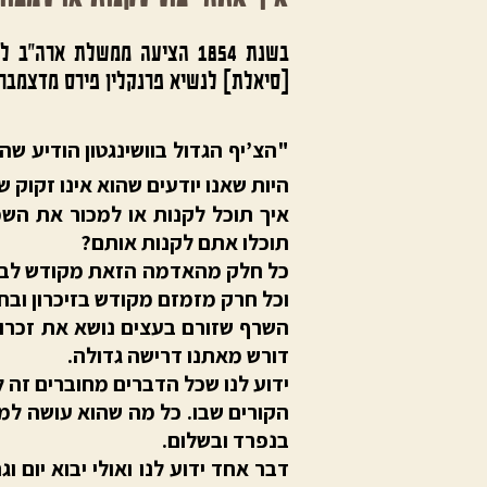
(סיאלת) לנשיא פרנקלין פירס מדצמבר 1854. נאמר שזו האמירה הכי נבואית ויפה בנושא הסביב
"הצ’יף הגדול בוושינגטון הודיע שהו
היות שאנו יודעים שהוא אינו זקוק 
​איך תוכל לקנות או למכור את השמ
תוכלו אתם לקנות אותם?
​כל חלק מהאדמה הזאת מקודש לבני 
וכל חרק מזמזם מקודש בזיכרון ובחו
​השרף שזורם בעצים נושא את זכרונ
דורש מאתנו דרישה גדולה.
​ידוע לנו שכל הדברים מחוברים זה
הקורים שבו. כל מה שהוא עושה למ
בנפרד ובשלום.
​דבר אחד ידוע לנו ואולי יבוא יום