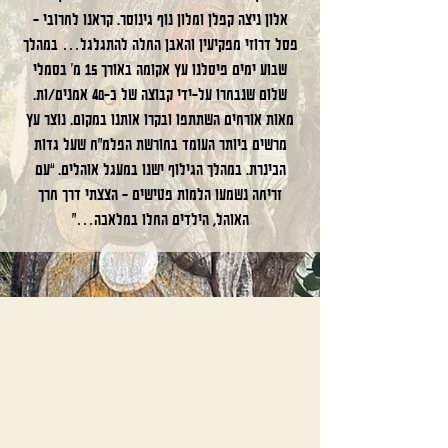
אלון ניצה קפלן ומלון נוף גינוסר. קראנו לחרובי –
פסל דרוזי מפקיעין והאבן החלה להתגלגל… במהלך
שבוע ימים פיסלנו עץ אקומה באורך 15 מ’ בסמלי
שלום שנבחרו על-ידי קבוצה של כ-40 אמנים/ות.
מאות אורחים השתתפו ובקרו אותנו במקום. נוצר עץ
מרשים ביותר העומד בחורשת הפלמ”ח שעל גדות
הכינרת. במהלך הגילוף ישנו במעגל אוהלים. “עם
זריחה נשמעו הלמות פטישים – הצצתי דרך חרך
האוהל, הילדים החלו במלאכה…”