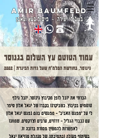
Amir Baumfeld
בשבילי יצירה - פיסול בעץ ובאבן
עמוד הטוטם עץ השלום בגנוסר
גינוסר, בחורשת הפלמ”ח שעל גדות הכינרת | 2002
הכרתי את יובל לופן מקיבוץ גינוסר. יובל גילף
טוטמים בקיבוץ. כשביקרנו בקברו של יגאל אלון סיפר
לי על “מפגש האביב” – מפגשים בהם נפגש יגאל אלון
עם נכבדי הגליל – דרוזים, ערבים וצ’רקסים. שמחנו
לאפשרות להמשיך מסורת ברוכה זו.
​בשיתוף פעולה ובתמיכתה של מנהלת מוזיאון יגאל